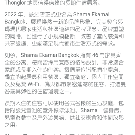
Thonglor 地區值得信賴的長期住宿居所。
2022 年，該酒店正式更名為 Shama Ekamai
Bangkok，展現煥然一新的品牌形象，完美契合莎
瑪現代居家生活與社區連結的品牌理念。品牌重塑
的同時，也進行了小規模翻新，改善了室內裝潢和
共享設施，更能滿足現代都市生活方式的需求。
如今，Shama Ekamai Bangkok 擁有 46 間家具齊
全的公寓，每間皆採用寬敞的格局設計，非常適合
家庭或長期入住的住客。每個單位皆配備小廚房、
獨立的起居區和用餐區、獨立衛浴、個人工作空間
以及免費 Wi-Fi，為與都市緊密連結的住客，打造曼
谷最具彈性的住宿環境之一。
長期入住的住客可以使用各式各樣的生活設施，包
括附設兒童池的室外標準泳池、Shama 健身房、
兒童遊戲室及戶外遊樂場，供社交聚會和休閒放鬆
之用。