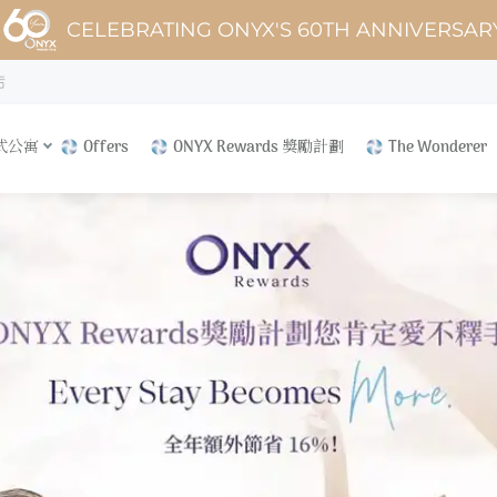
CELEBRATING ONYX'S 60TH ANNIVERSAR
店
式公寓
Offers
ONYX Rewards 獎勵計劃
The Wonderer